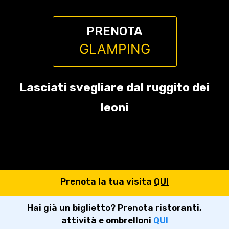
PRENOTA
GLAMPING
Lasciati svegliare dal ruggito dei
leoni
Prenota la tua visita
QUI
Hai già un biglietto? Prenota ristoranti,
attività e ombrelloni
QUI