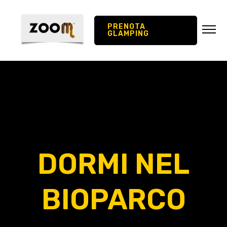
PRENOTA
GLAMPING
Tariffe scuole
Gruppi
Centri estivi
DORMI NEL
BIOPARCO